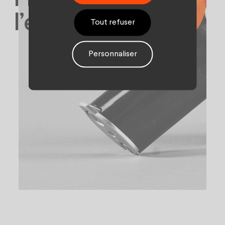
l’entreprise
Tout refuser
Personnaliser