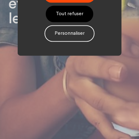
étudiants avant
Tout refuser
leur départ.
Personnaliser