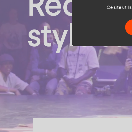
Redbull
Ce site util
style su