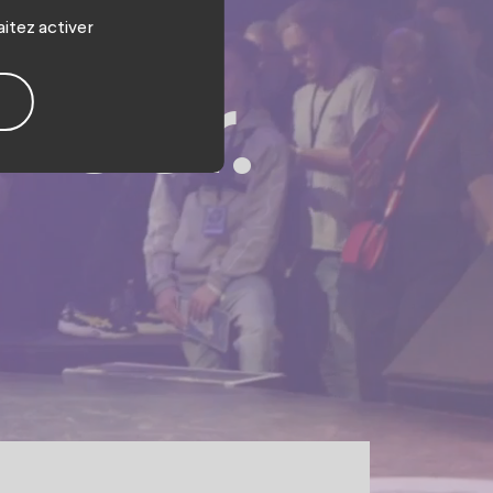
son
aitez activer
floor.