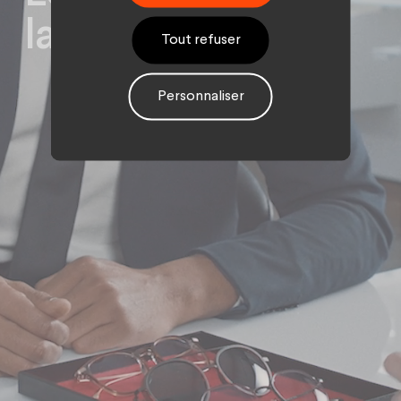
laisse choisir
Tout refuser
Personnaliser