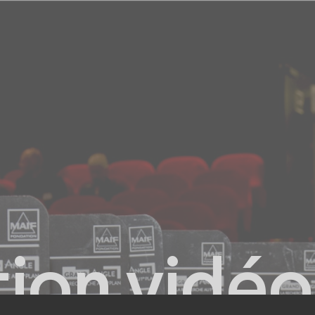
Core Branding™
Work
Agence
Expertises
tion vidéo