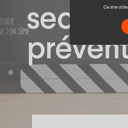
Ce site util
secours
prévent