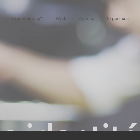
Core Branding™
Work
Agence
Expertises
e identité