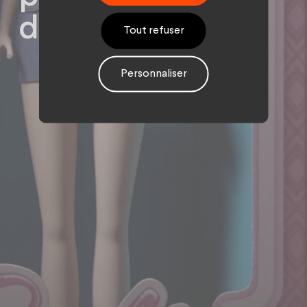
d’Action Aid.
Tout refuser
Personnaliser