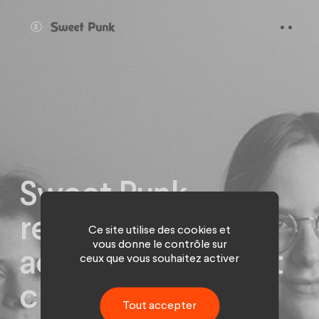
Panneau de gestion des cookies
Sweet Punk
renforce son
Ce site utilise des cookies et
vous donne le contrôle sur
accompagnement
ceux que vous souhaitez activer
client et stratégie
Tout accepter