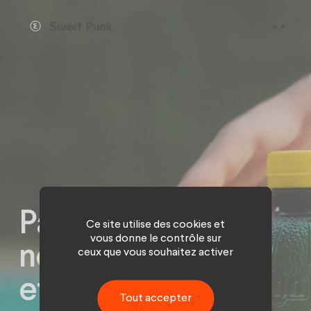
Panneau de gestion des cookies
Pago dévoile son
Ce site utilise des cookies et
vous donne le contrôle sur
nouveau spot TV
ceux que vous souhaitez activer
et vous n'avez
Tout accepter