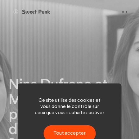
Panneau de gestion des cookies
Nina Dufrene et
Marie Gleyze
Ce site utilise des cookies et
vous donne le contrôle sur
prennent la tête
ceux que vous souhaitez activer
du nouveau pôle
Tout accepter