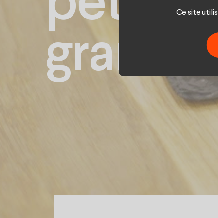
petits p
Ce site util
grandes