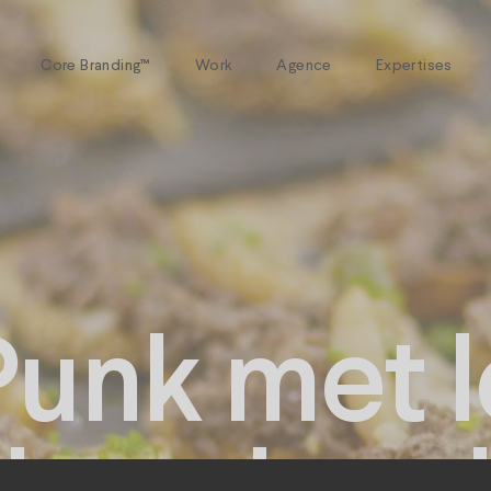
Core Branding™
Work
Agence
Expertises
unk met l