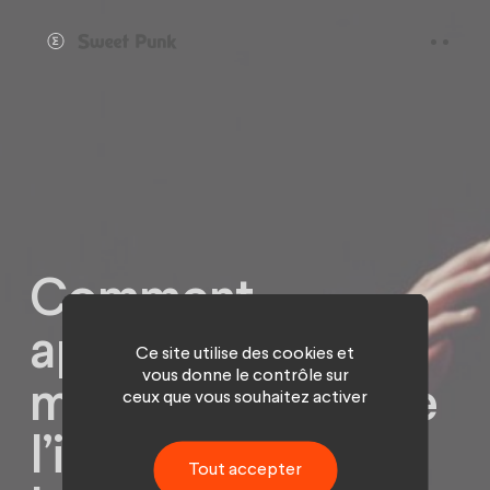
Panneau de gestion des cookies
Comment
appréhender de
Ce site utilise des cookies et
vous donne le contrôle sur
manière efficiente
ceux que vous souhaitez activer
l’innovation pour
Tout accepter