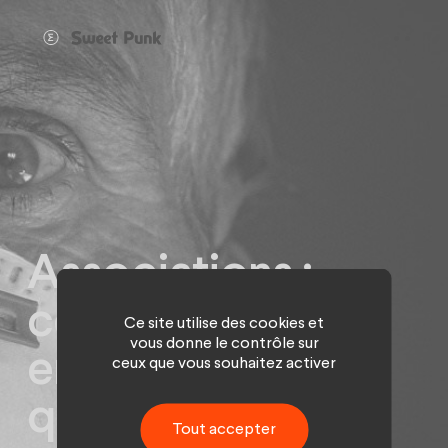
Panneau de gestion des cookies
Associations :
comment se faire
Ce site utilise des cookies et
vous donne le contrôle sur
entendre alors
ceux que vous souhaitez activer
que la Covid19
Tout accepter