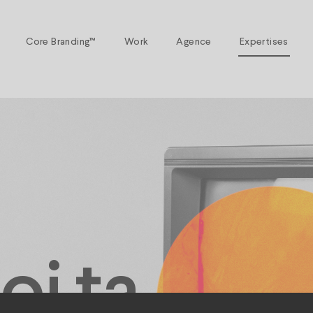
Core Branding™
Work
Agence
Expertises
oi ta