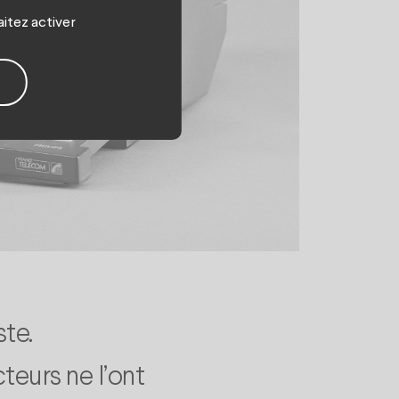
aitez activer
ste.
eurs ne l’ont