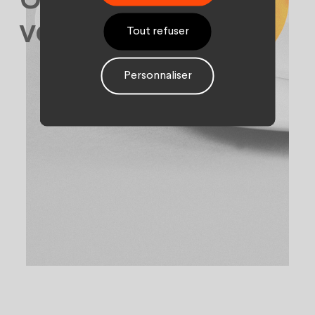
vos contenus
Tout refuser
Personnaliser